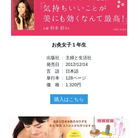
お灸女子１年生
出版社 ‏ : ‎ 主婦と生活社
発売日 ‏ : ‎ 2012/12/14
言 語 ‏ : ‎ 日本語
単行本 ‏ : ‎ 128ページ
価 格 ‏ : ‎ 1,320円
購入はこちら