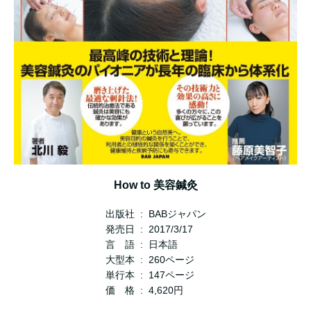
How to 美容鍼灸
出版社 ‏ : ‎ BABジャパン
発売日 ‏ : ‎ 2017/3/17
言 語 ‏ : ‎ 日本語
大型本 ‏ : ‎ 260ページ
単行本 ‏ : ‎ 147ページ
価 格 ‏ : ‎ 4,620円