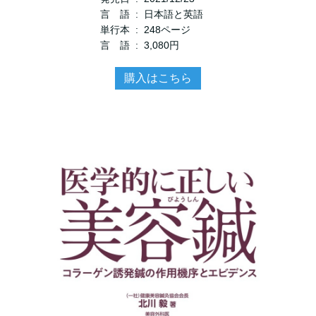
言 語 ‏ : ‎ 日本語と英語
単行本 ‏ : ‎ 248ページ
言 語 ‏ : ‎ 3,080円
購入はこちら